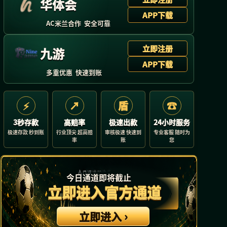
澳大利亚的多元文化背景
澳大利亚的文化多元性，源于其悠久的历史以及各族
人民的相互融合。早在数万年前，土著人民就开始在
这片土地上繁衍生息。他们的文化、传统和信仰为澳
大利亚的社会奠定了基础。随着英国殖民者的到来，
澳大利亚逐渐演变为一个多元民族的国家。不同民
族、文化和语言的交融，使得澳大利亚的文化表现出
丰富的层次感。
价值观与生活方式
澳大利亚人普遍以其开放和友好的态度著称，这一点
在他们的日常交往中尤为明显。在澳洲，人们强调
平
等和公正
的价值观，这体现在他们的社会结构和法律